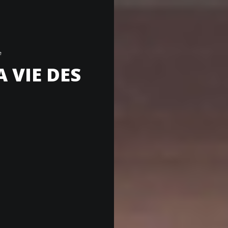
e
 VIE DES