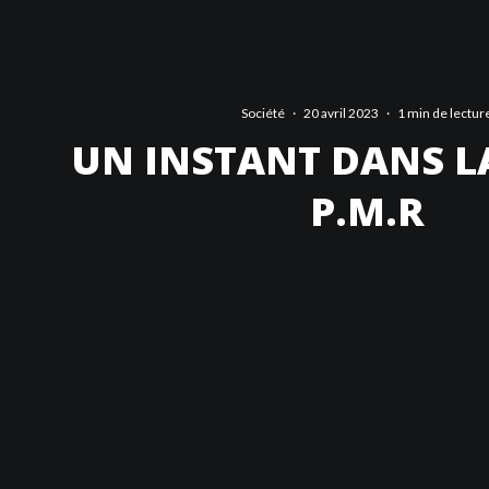
Société
·
20 avril 2023
·
1 min de lectur
UN INSTANT DANS LA
P.M.R