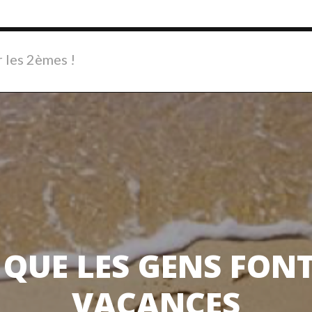
r les 2èmes !
S QUE LES GENS FON
VACANCES