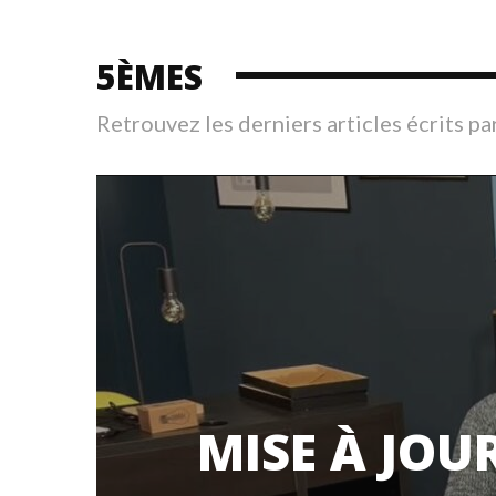
5ÈMES
Retrouvez les derniers articles écrits pa
MISE À JOU