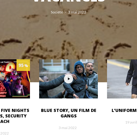
Société
·
3 mai 2022
95
%
 FIVE NIGHTS
BLUE STORY, UN FILM DE
L’UNIFORM
S, SECURITY
GANGS
EACH
19 avri
3 mai 2022
 2022