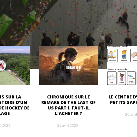
S SUR LA
CHRONIQUE SUR LE
LE CENTRE D
STOIRE D’UN
REMAKE DE THE LAST OF
PETITS SAP
DE HOCKEY DE
US PART I, FAUT-IL
LAGE
L’ACHETER ?
20 avri
il 2023
20 avril 2023