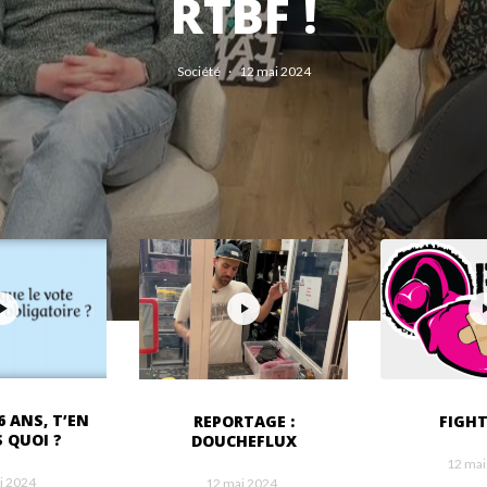
RTBF !
Société
·
12 mai 2024
6 ANS, T’EN
REPORTAGE :
FIGHT
 QUOI ?
DOUCHEFLUX
12 mai
i 2024
12 mai 2024