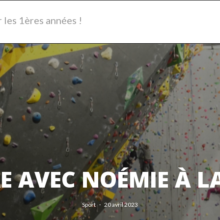
r les 1ères années !
 AVEC NOÉMIE À LA 
Sport
·
20 avril 2023