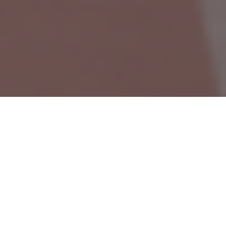
Une victoire pour l’ARU1 ?
Par Taz
Le mardi 3 mai 2022, le championnat francophone
d’athlétisme organisé par la fédération sportive Wallonie
Bruxelles Enseignement (FSWBE) s’est déroulé sur la piste de