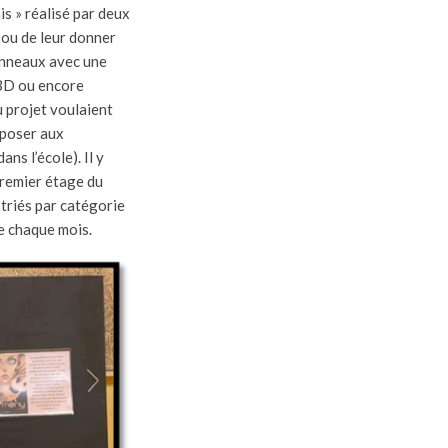
is » réalisé par deux
 ou de leur donner
anneaux avec une
 BD ou encore
u projet voulaient
oposer aux
ns l’école). Il y
premier étage du
triés par catégorie
te chaque mois.