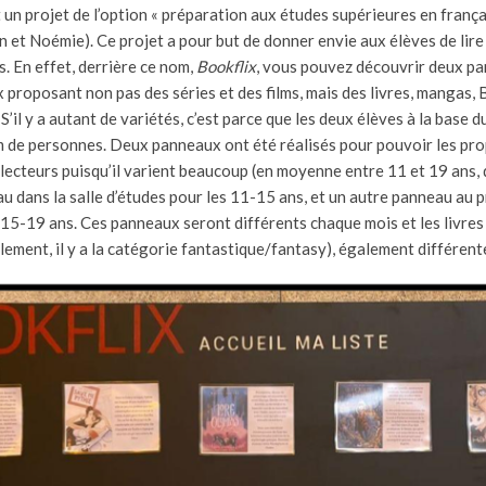
 un projet de l’option « préparation aux études supérieures en frança
 et Noémie). Ce projet a pour but de donner envie aux élèves de lire
s. En effet, derrière ce nom,
Bookflix
, vous pouvez découvrir deux p
x proposant non pas des séries et des films, mais des livres, mangas,
’il y a autant de variétés, c’est parce que les deux élèves à la base d
 de personnes. Deux panneaux ont été réalisés pour pouvoir les pr
lecteurs puisqu’il varient beaucoup (en moyenne entre 11 et 19 ans, da
u dans la salle d’études pour les 11-15 ans, et un autre panneau au 
 15-19 ans. Ces panneaux seront différents chaque mois et les livres 
lement, il y a la catégorie fantastique/fantasy), également différen