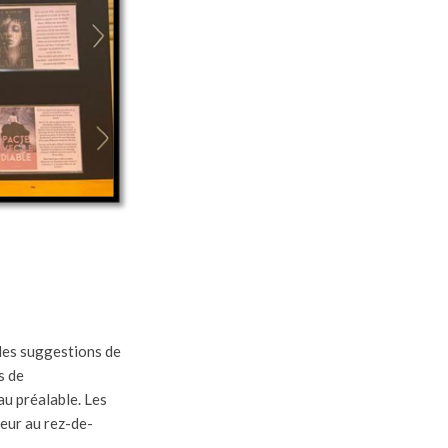
 des suggestions de
s de
au préalable. Les
teur au rez-de-