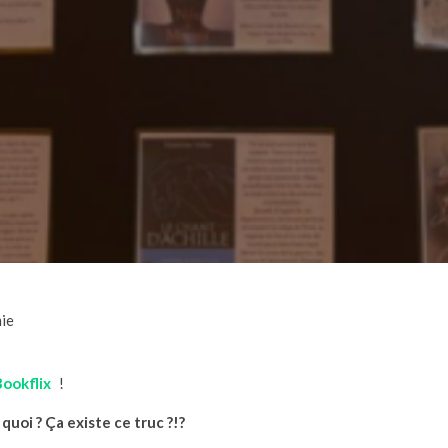
ie
Bookflix
!
 quoi ? Ça existe ce truc ?!?