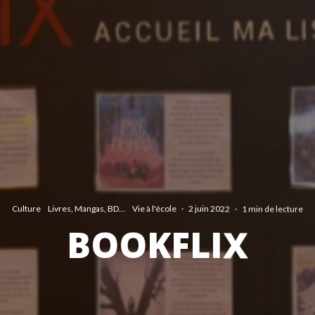
Culture
Livres, Mangas, BD...
Vie à l'école
·
2 juin 2022
·
1 min de lecture
BOOKFLIX