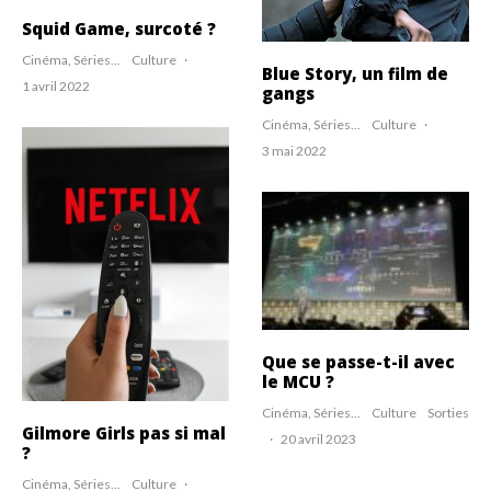
Squid Game, surcoté ?
Cinéma, Séries...
Culture
·
Blue Story, un film de
1 avril 2022
gangs
Cinéma, Séries...
Culture
·
3 mai 2022
Que se passe-t-il avec
le MCU ?
Cinéma, Séries...
Culture
Sorties
Gilmore Girls pas si mal
·
20 avril 2023
?
Cinéma, Séries...
Culture
·