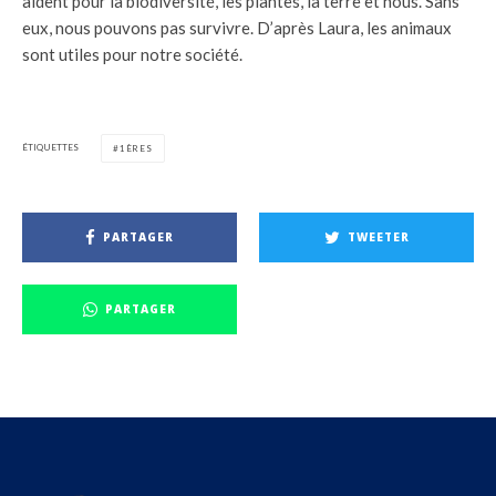
aident pour la biodiversité, les plantes, la terre et nous. Sans
eux, nous pouvons pas survivre. D’après Laura, les animaux
sont utiles pour notre société.
ÉTIQUETTES
1ÈRES
PARTAGER
TWEETER
PARTAGER