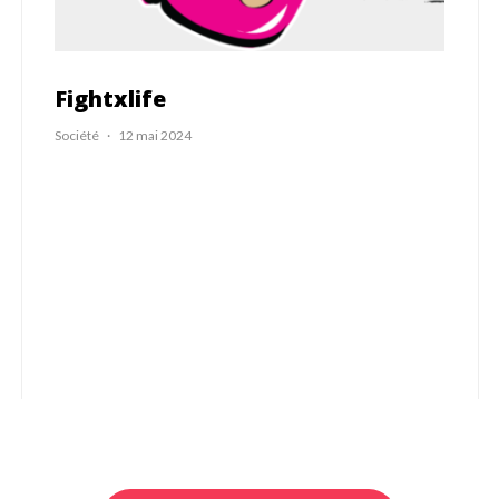
Fightxlife
Société
·
12 mai 2024