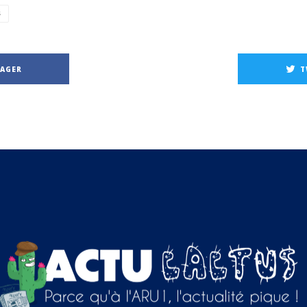
S
TAGER
T