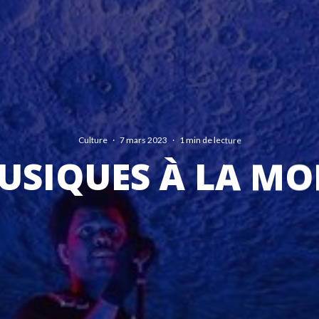
Culture
·
7 mars 2023
·
1 min de lecture
USIQUES À LA MO