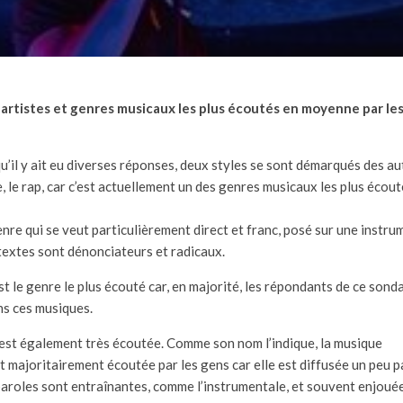
 artistes et genres musicaux les plus écoutés en moyenne par les
qu’il y ait eu diverses réponses, deux styles se sont démarqués des au
, le rap, car c’est actuellement un des genres musicaux les plus écou
enre qui se veut particulièrement direct et franc, posé sur une instru
textes sont dénonciateurs et radicaux.
est le genre le plus écouté car, en majorité, les répondants de ce sond
ns ces musiques.
 est également très écoutée. Comme son nom l’indique, la musique
st majoritairement écoutée par les gens car elle est diffusée un peu p
paroles sont entraînantes, comme l’instrumentale, et souvent enjouée