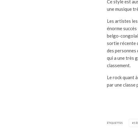
Ce style est au
une musique trè
Les artistes le
énorme succès 
belgo-congolais
sortie récente 
des personnes q
qui a une très
classement.
Le rock quant à
par une classe 
ÉTIQUETTES
5È