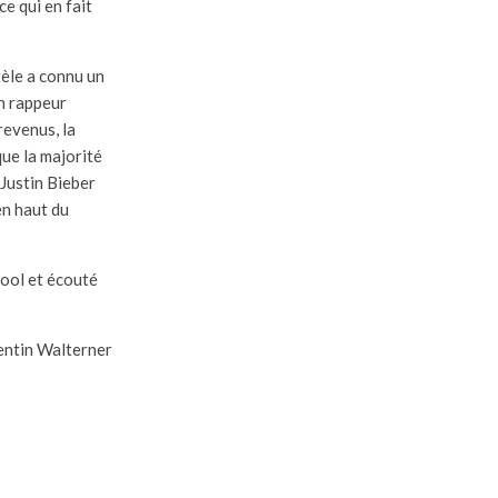
e qui en fait
gèle a connu un
n rappeur
revenus, la
que la majorité
 Justin Bieber
en haut du
hool et écouté
entin Walterner