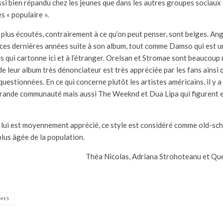
ssi bien répandu chez les jeunes que dans les autres groupes sociaux c
s « populaire ».
s plus écoutés, contrairement à ce qu’on peut penser, sont belges. An
ces dernières années suite à son album, tout comme Damso qui est u
 qui cartonne ici et à l’étranger. Orelsan et Stromae sont beaucoup 
de leur album très dénonciateur est très appréciée par les fans ainsi 
uestionnées. En ce qui concerne plutôt les artistes américains, il y a
 grande communauté mais aussi The Weeknd et Dua Lipa qui figurent 
 lui est moyennement apprécié, ce style est considéré comme old-sc
plus âgée de la population.
Théa Nicolas, Adriana Strohoteanu et Qu
MES