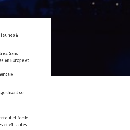
 jeunes à
tres. Sans
tés en Europe et
mentale
age disent se
artout et facile
s et vibrantes.