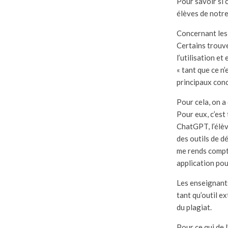
Pour savoir si c
élèves de notre
Concernant les 
Certains trouve
l’utilisation et
« tant que ce n’
principaux conc
Pour cela, on a
Pour eux, c’est 
ChatGPT, l’élèv
des outils de d
me rends compte 
application pour 
Les enseignants
tant qu’outil e
du plagiat.
Pour ce qui de 