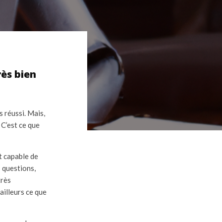
rès bien
 réussi. Mais,
 C’est ce que
st capable de
s questions,
très
ailleurs ce que