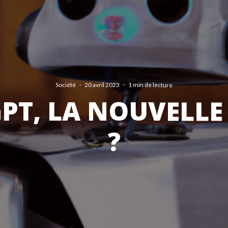
Société
·
20 avril 2023
·
1 min de lecture
PT, LA NOUVELLE
?