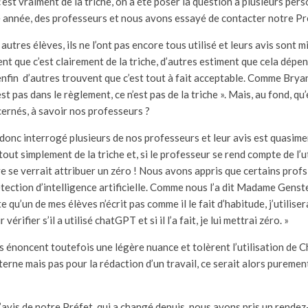
’est vraiment de la triche, on a été poser la question à plusieurs pers
 année, des professeurs et nous avons essayé de contacter notre Pr
autres élèves, ils ne l’ont pas encore tous utilisé et leurs avis sont 
nt que c’est clairement de la triche, d’autres estiment que cela dépe
 enfin d’autres trouvent que c’est tout à fait acceptable. Comme Bryan
est pas dans le règlement, ce n’est pas de la triche ». Mais, au fond, qu
ernés, à savoir nos professeurs ?
 donc interrogé plusieurs de nos professeurs et leur avis est quasim
tout simplement de la triche et, si le professeur se rend compte de l’u
e se verrait attribuer un zéro ! Nous avons appris que certains profs 
étection d’intelligence artificielle. Comme nous l’a dit Madame Genste
qu’un de mes élèves n’écrit pas comme il le fait d’habitude, j’utiliser
vérifier s’il a utilisé chatGPT et si il l’a fait, je lui mettrai zéro. »
 énoncent toutefois une légère nuance et tolèrent l’utilisation de 
xterne mais pas pour la rédaction d’un travail, ce serait alors pureme
l’avis de notre Préfet, qui a changé depuis, nous avons pris un rende