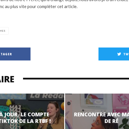
c au plus vite pour compléter cet article.
MES
RTAGER
TW
IRE
 À JOUR, LE COMPTE
RENCONTRE AVEC M
TIKTOK DE LA RTBF !
DE RÉ