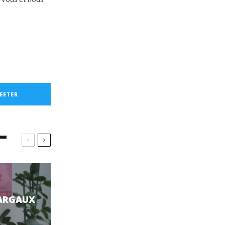
EETER
ARGAUX