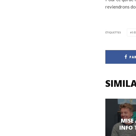
reviendrons don
ÉTIQUETTES
5È
PA
SIMILA
MISE
INFO 