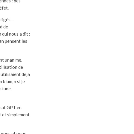
onnes : des
éfet.
mitigés…
nd de
 qui nous a dit :
’en pensent les
ent unanime.
tilisation de
utilisaient déjà
rblum, « si je
ai une
Chat GPT en
nt et simplement
z-vous et nous