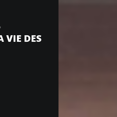
e
 VIE DES