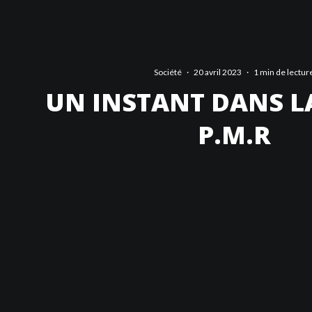
Société
·
20 avril 2023
·
1 min de lectur
UN INSTANT DANS LA
P.M.R