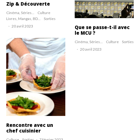
Zip & Découverte
Cinéma, Séries...
Culture
Livres, Mangas, BD...
Sorties
·
20 avril 2023
Que se passe-t-il avec
le MCU ?
Cinéma, Séries...
Culture
Sorties
·
20 avril 2023
Rencontre avec un
chef cuisinier
Culture
Sorties
·
7 février 2023