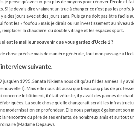
s je pense qu’avec un peu plus de moyens pour rénover l’école et fai
Si je devais dire vraiment un truc à changer ce n’est pas les profs, je
 y a des jours avec et des jours sans. Puis ça ne doit pas être facile a
ui font les « foufou » mais je dirais oui un investissement au niveau d
e, remplacer la chaudière, du double vitrage et les espaces sport.
, quel est le meilleur souvenir que vous gardez d’Uccle 1 ?
pas de chose précise mais de manière générale, tout mon passage à Uccle
’interview suivante.
 jusqu’en 1995, Sanata Nikiema nous dit qu’au fil des années il y avai
ne nouvelle !). Mais elle nous dit aussi que beaucoup plus de professe
ui concerne le bâtiment, il était vétuste, il y avait des pannes de chau
réfabriquées. La seule chose qu’elle changerait serait les infrastructu
une modernisation en profondeur. Elle nous partage également son m
t la rencontre du père de ses enfants, de nombreux amis et surtout u
ordinaire (Madame Depauw).