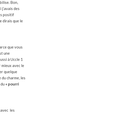
bilise. Bon,
i j’avais des
s positif
e dirais que le
 parce que vous
st une
ussi à Uccle 1
r mieux avec le
ter quelque
e du charme, les
t du
« pourri
t avec les