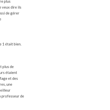
re plus
 veux dire ils
ussi de gérer
e
 1 était bien.
t plus de
urs étaient
ffage et des
res, une
eilleur
n professeur de