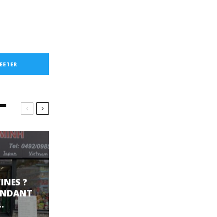
EETER
INES ?
PENDANT
…