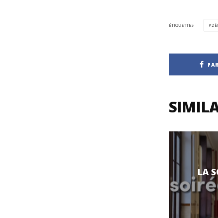
ÉTIQUETTES
2È
PA
SIMILA
LA S