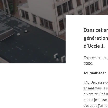
Dans cet a
générations
d’Uccle 1
.
En premier lieu
2000.
Journalistes : 
I.N. : Je passe
en mal mais la 
diversité. Et à
quand je passe 
c’est que j’aim