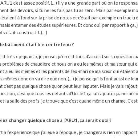
’ARU1 c’est assez positif. (…) il y a une grande part où on te responsa
nent des devoirs, si tu ne les fais pas tu as zéro. Mais par exemple mo
étaient à fond sur la prise de notes et c’était par exemple un truc trè
ensais entamer des études supérieures. Et donc oui, par rapport à ça, j
fs était constructif. (…)
e le bâtiment était bien entretenu ?
c’est très « piquant », je pense qu’on est tous d’accord sur la question
s problèmes de chaudière et nous on a eu les mêmes et ma sœur qui e
t a eu les mêmes et les parents de l’ex-mari de ma sœur qui étaient a
es mêmes donc on va dire que non. (…) je pense qu’ils font aussi de leu
nt c’est pas quelque chose qu’on peut leur imputer. Mais je vais rajou
uestion, c’est que tous les défauts d’Uccle1 ça lui rajoute quand mêm
 et la salle des profs, je trouve que c’est quand même un charme. C’es
uviez changer quelque chose à l’ARU1, ça serait quoi ?
rt à l’expérience que j’ai eue à l’époque , je changerais rien en rappor