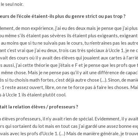
le seul noir.
seurs de l’école étaient-ils plus du genre strict ou pas trop ?
llement, de mon expérience, j’ai eu des deux mais je pense que j’ai plu
u même s’ils étaient pas sévères ils étaient plus exigeants, exigeant
 au moins que si tu ne suivais pas le cours, tu n’entraines pas les autr
t c’est vrai que j’ai eu deux, trois cas très spéciaux à Uccle 1, je ne 
vait des cours où il y avait des élèves qui jouaient aux cartes à l’arrièr
is aussi, j’ai cette théorie que j’étais e F et je pense que les profs que 
la même chose. Mais je ne pense pas qu’il y ait une différence de capac
s si tu choisis math fortes, c’est déjà autre chose (…). Sinon, de mani
 1 reste assez ouvert, libre, on ne te force pas à faire les choses. M
s à Uccle 1 ils étaient plutôt cool.
ait la relation élèves / professeurs ?
on élèves professeurs, il n’y avait rien de spécial. Evidemment, il y ava
s qui sortaient du lot mais en tout cas j’ai gardé une assez bonne e
avais avec les profs d’Uccle 1. (…) Mais de manière générale, je trouv