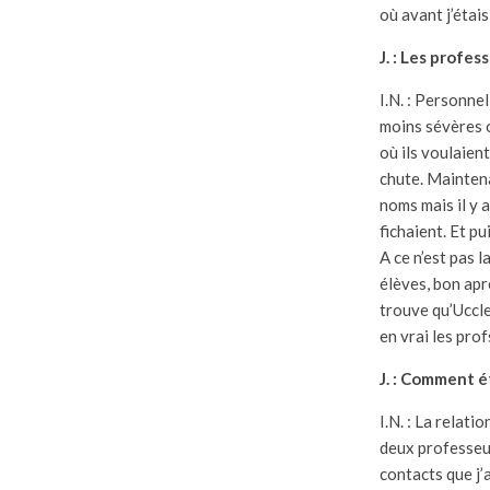
où avant j’étais 
J. : Les profes
I.N. : Personne
moins sévères o
où ils voulaient
chute. Maintenan
noms mais il y a
fichaient. Et pu
A ce n’est pas 
élèves, bon aprè
trouve qu’Uccle
en vrai les prof
J. : Comment ét
I.N. : La relati
deux professeur
contacts que j’