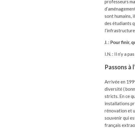
professeurs mai
d’aménagements. 
sont humains, il
des étudiants q
l’infrastructur
J. : Pour finir
I.N. : Il n’y a 
Passons à l
Arrivée en 1999
diversité ( bon
stricts. En ce q
installations p
rénovation et 
souvenir qui es
français extra