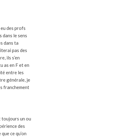
s eu des profs
s dans le sens
es dans ta
citerai pas des
e, ils s’en
tu as en F et en
ité entre les
ère générale, je
ais franchement
it toujours un ou
xpérience des
e que ce qu’on