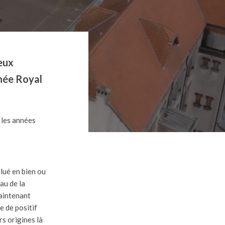
eux
énée Royal
 les années
olué en bien ou
au de la
maintenant
e de positif
rs origines là