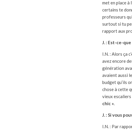
met en place à l
certains te don
professeurs qui 
surtout si tu p
rapport aux pro
J. : Est-ce-qu
I.N. : Alors ça 
avez encore de
génération avan
avaient aussi l
budget qu’ils o
chose à cette q
vieux escaliers
chic »
.
J. : Si vous po
I.N. : Par rappo