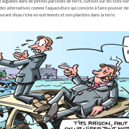
t légumes dans de petites parcelles de terre, cultivés sur les toits no
 des alternatives comme l’aquaculture qui consiste à faire pousser de
urant d’eau riche en nutriments et non plantées dans la terre.