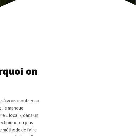
urquoi on
er à vous montrer sa
e, le manque
re « local », dans un
echnique, en plus
le méthode de faire