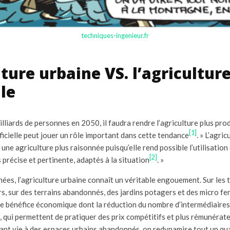
techniques-ingenieur.fr
lture urbaine VS. l’agricultur
lle
illiards de personnes en 2050, il faudra rendre l’agriculture plus prod
[1]
tificielle peut jouer un rôle important dans cette tendance
. » L’agric
une agriculture plus raisonnée puisqu’elle rend possible l’utilisation
[2]
 précise et pertinente, adaptés à la situation
. »
es, l’agriculture urbaine connaît un véritable engouement. Sur les t
rs, sur des terrains abandonnés, des jardins potagers et des micro f
 le bénéfice économique dont la réduction du nombre d’intermédiaires
, qui permettent de pratiquer des prix compétitifs et plus rémunérate
ant vie à des espaces urbains abandonnés, on redynamise tout un quar