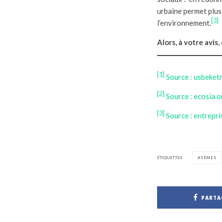
urbaine permet plus 
[3]
l’environnement.
Alors, à votre avis,
[1]
Source : usbeket
[2]
Source : ecosia.o
[3]
Source : entrepr
ÉTIQUETTES
5ÈMES
PARTA