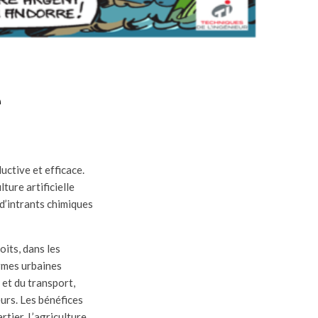
e
uctive et efficace.
ulture artificielle
 d’intrants chimiques
oits, dans les
ermes urbaines
 et du transport,
urs. Les bénéfices
tier. L’agriculture