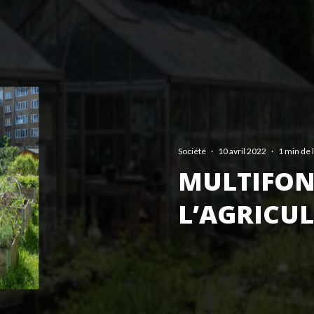
Société
·
10 avril 2022
·
1 min de 
MULTIFON
L’AGRICU