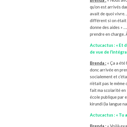
qu’on est arrivés da
avait de quoi vivre.
différent si on était
donne des aides » ….
prendre en charge. À
Actucactus : « Et d
de vue de l’intégra
Brenda :
« Ça a été 
donc arrivée en prem
socialement et c’éta
n’était pas le même q
fait ma scolarité en
école publique par e
kirundi (la langue na
Actucactus : « Tu a
Brenda :
« Voilà exa