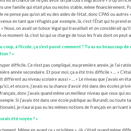
ns une famille qui était plus ou moins stable, même financièrement. Pas
 Je ne pense pas qu’on ait eu des aides de l’état, donc CPAS ou autres 
 venus en tant que réfugiés par exemple, là, c’est l’État qui te prend e
 « Nous, on avait un tuteur légal qui travaillait et on considérait qu’i
 ce moment-là, c’est lui qui se charge de tous les frais dont on peut a
u coup, à l’école, ça s’est passé comment ? Tu as eu beaucoup de 
tion ? »
hyper difficile. Ce n’est pas compliqué, ma première année, je l’ai ratée 
ière année secondaire. Et pour moi, ça a été très difficile » … « C’éta
it diffèrent au niveau scolaire aussi » … « Le niveau que j’avais en ét
u’ici, et encore, j’avais eu la chance d’avoir été dans des écoles privé
 français, donc j’avais quand même un meilleur niveau que ceux qui av
xemple. Si j’avais été dans une école publique au Burundi, ou toute ta 
tionale), je n’aurai pas eu les mêmes notions de français en arrivant ic
urais été noyée ? »
ctement. Même en ayant ce « privilège » -là, c’était quand même diffici