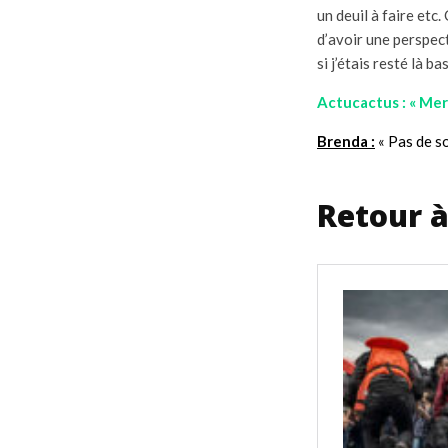
un deuil à faire etc.
d’avoir une perspec
si j’étais resté là b
Actucactus : « Merc
Brenda :
« Pas de so
Retour à 