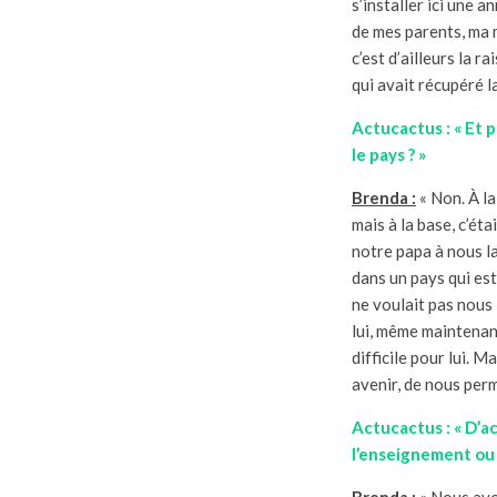
s’installer ici une 
de mes parents, ma m
c’est d’ailleurs la 
qui avait récupéré l
Actucactus : « Et p
le pays ? »
Brenda :
« Non. À la
mais à la base, c’ét
notre papa à nous la
dans un pays qui est 
ne voulait pas nous 
lui, même maintenant
difficile pour lui. 
avenir, de nous perm
Actucactus : « D’ac
l’enseignement ou
Brenda :
« Nous avon