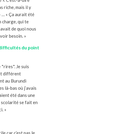
 riche, mais il y
» … « Ça aurait été
n charge, qui te
l avait de quoi nous
voir besoin. »
difficultés du point
*rires*. Je suis
it différent
ant au Burundi
es là-bas où j’avais
aient été dans une
scolarité se fait en
i. »
le car c’est pas le