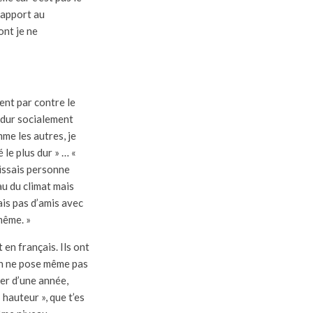
rapport au
ont je ne
ment par contre le
us dur socialement
mme les autres, je
 le plus dur » … «
aissais personne
au du climat mais
ais pas d’amis avec
 même. »
 en français. Ils ont
on ne pose même pas
er d’une année,
 hauteur », que t’es