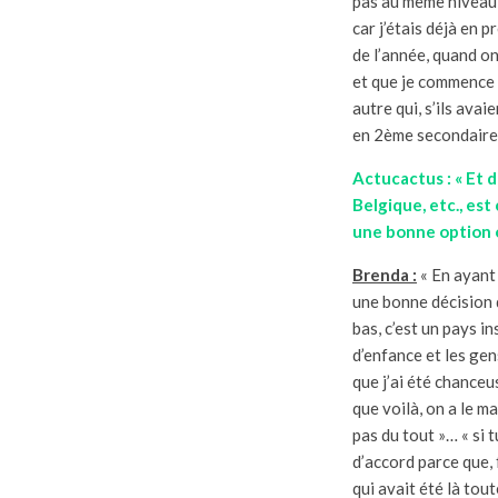
pas au même niveau 
car j’étais déjà en 
de l’année, quand on 
et que je commence s
autre qui, s’ils avai
en 2ème secondaire,
Actucactus : « Et d
Belgique, etc., est
une bonne option ou
Brenda :
« En ayant 
une bonne décision d
bas, c’est un pays in
d’enfance et les gen
que j’ai été chanceus
que voilà, on a le ma
pas du tout »… « si t
d’accord parce que, 
qui avait été là tou