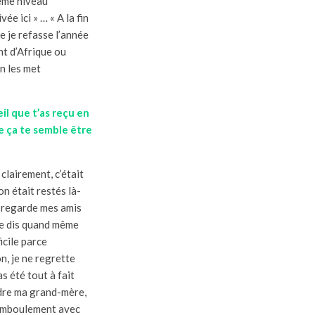
même niveau
ée ici » … « A la fin
ue je refasse l’année
nt d’Afrique ou
on les met
il que t’as reçu en
ue ça te semble être
 clairement, c’était
on était restés là-
je regarde mes amis
 me dis quand même
icile parce
on, je ne regrette
as été tout à fait
erdre ma grand-mère,
chamboulement avec