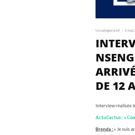
Uncategorized
·
2 mai
INTER
NSENG
ARRIVÉ
DE 12 
Interview réalisée
ActuCactus : « Com
Brenda :
« Je suis 