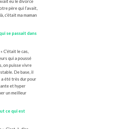
avait eu le divorce
tre père qui l’avait,
 là, c’était ma maman
qui se passait dans
 C’était le cas,
teurs qui a poussé
, on puisse vivre
stable. De base, il
a a été très dur pour
vante et hyper
ner un meilleur
out ce qui est
 ». C’est-à-dire