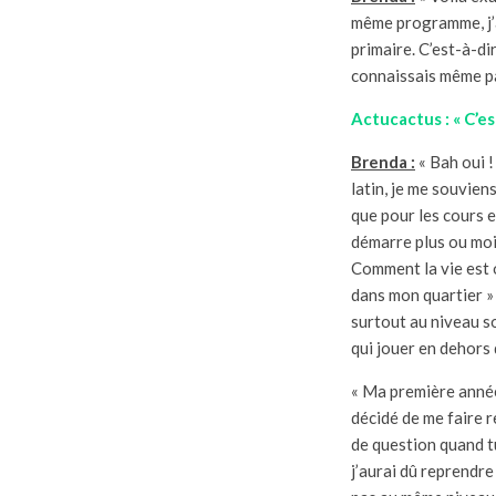
même programme, j’a
primaire. C’est-à-di
connaissais même pas
Actucactus : « C’est
Brenda :
« Bah oui !
latin, je me souviens
que pour les cours e
démarre plus ou moin
Comment la vie est o
dans mon quartier » 
surtout au niveau so
qui jouer en dehors d
« Ma première année, 
décidé de me faire 
de question quand t
j’aurai dû reprendre