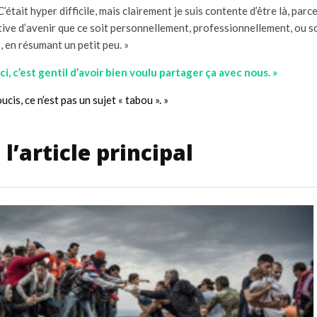
 C’était hyper difficile, mais clairement je suis contente d’être là, par
tive d’avenir que ce soit personnellement, professionnellement, ou s
as, en résumant un petit peu. »
i, c’est gentil d’avoir bien voulu partager ça avec nous. »
ucis, ce n’est pas un sujet « tabou ». »
l’article principal