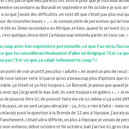
et c’est parce que mes parents ont insisté pour que je continue au 
première secondaire au Burundi en septembre et fin octobre je suis arriv
a vu que j’avais des difficultés, on s’est dit que c’était pas plus mal q
ur de nouvelles bases » … « Je connais plein de personnes qui arrive
ent été en 3ème secondaire en Afrique, et bien, quand ils arrivent ici, 
 c’est quelque chose dont j’ai beaucoup entendu parler en tous cas. »
u coup avec ton expérience personnelle, ce que t’as vécu, l’accue
 ce que tu conseillerais finalement d’aller en Belgique ? Est-ce q
 pas ? Est-ce que ça valait tellement le coup ? »
un point de vue un petit peu plus « adulte », en ayant un peu de recul :
e nous laisser venir ici parce qu’on a beaucoup plus d’options que si 
stable, ça l’était et ça l’est toujours. Le Burundi, je pense que quand 
s avec qui j’ai grandi là-bas, bah, ils sont toujours en galère »… « Je
e de pouvoir être ici, de pouvoir faire ma vie ici, même si ça a été diff
l du pays, on se sent un peu déraciné – ça, il n’y a rien à faire – mais n
u m’avais posé la question à la Brenda de 12 ans à l’époque, j’aurais p
franchement, c’était ultra difficile, en plus à l’époque je venais de p
te mon enfance, début octobre et fin octobre, bah j’arrive ici, gros 