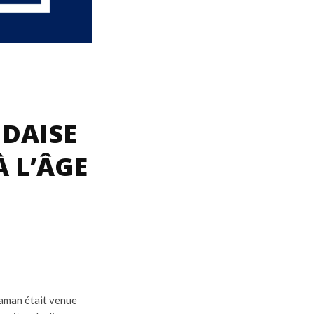
DAISE
À L’ÂGE
maman était venue