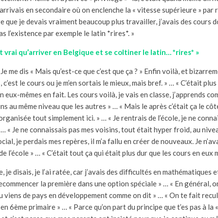
rrivais en secondaire où on enclenche la « vitesse supérieure » par 
re que je devais vraiment beaucoup plus travailler, j’avais des cours d
 l’existence par exemple le latin *rires*. »
 vrai qu’arriver en Belgique et se coltiner le latin… *rires* »
 Je me dis « Mais qu’est-ce que c’est que ça ? » Enfin voilà, et bizarre
, c’est le cours ou je m’en sortais le mieux, mais bref. » … « C’était pl
n eux-mêmes en fait. Les cours voilà, je vais en classe, j’apprends co
s au même niveau que les autres » … « Mais le après c’était ça le côté
rganisée tout simplement ici. » … « Je rentrais de l’école, je ne conn
… « Je ne connaissais pas mes voisins, tout était hyper froid, au nive
cial, je perdais mes repères, il m’a fallu en créer de nouveaux. Je n’av
e l’école » … « C’était tout ça qui était plus dur que les cours en eux
je disais, je l’ai ratée, car j’avais des difficultés en mathématiques et
recommencer la première dans une option spéciale » … « En général, 
u viens de pays en développement comme on dit » … « On te fait recul
 en 6ème primaire » … « Parce qu’on part du principe que t’es pas à la «