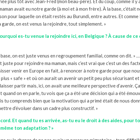
année plus tôt avec Jean-Fred (mon beau-père). Et du coup, comme il y 
aman avait eu notre garde (à moi et à mon frère). À la base, c’était no
raison pour laquelle on était restés au Burundi, entre autres. Et comme
a garde, on est venus la rejoindre, tout simplement. »
ourquoi es-tu venue la rejoindre ici, en Belgique ? À cause de ce 
 base, on est juste venus en regroupement familial, comme on dit. » … «
ait juste pour rejoindre ma maman, mais c’est vrai que c’est un des fac
isser venir en Europe en fait, à renoncer à notre garde pour que nous
plus « safe » et où on aurait un avenir un petit peu plus sécurisant et 
laisser partir mais, ici, on avait une meilleure perspective d’avenir. Ç
 quand on en parle, tu vois que ça a été une décision qui a été émou
Mais tu comprends bien que la motivation qui a primé était de nous don
ettre d’évoluer dans un cadre plus constructif. »
cord. Et quand tu es arrivée, as-tu eu le droit à des aides, pour t
 même ton adaptation ? »
s eu la chance de ne pas avoir un parcours migratoire « trop difficile